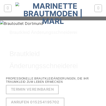
Zum
Inhalt
springen
Brautkleid Änderungsschneiderei
Brautkleid
Änderungsschneiderei
PROFESSIONELLE BRAUTKLEIDÄNDERUNGEN, DIE IHR
TRAUMKLEID ZUM LEBEN ERWECKEN
TERMIN VEREINBAREN
ANRUFEN 015254195702