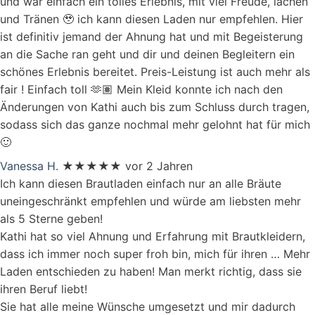
und war einfach ein tolles Erlebnis, mit viel Freude, lachen
und Tränen 🥹 ich kann diesen Laden nur empfehlen. Hier
ist definitiv jemand der Ahnung hat und mit Begeisterung
an die Sache ran geht und dir und deinen Begleitern ein
schönes Erlebnis bereitet. Preis-Leistung ist auch mehr als
fair ! Einfach toll 🫶🏽 Mein Kleid konnte ich nach den
Änderungen von Kathi auch bis zum Schluss durch tragen,
sodass sich das ganze nochmal mehr gelohnt hat für mich
🙂
Vanessa H.
★★★★★
vor 2 Jahren
Ich kann diesen Brautladen einfach nur an alle Bräute
uneingeschränkt empfehlen und würde am liebsten mehr
als 5 Sterne geben!
Kathi hat so viel Ahnung und Erfahrung mit Brautkleidern,
dass ich immer noch super froh bin, mich für ihren
… Mehr
Laden entschieden zu haben! Man merkt richtig, dass sie
ihren Beruf liebt!
Sie hat alle meine Wünsche umgesetzt und mir dadurch